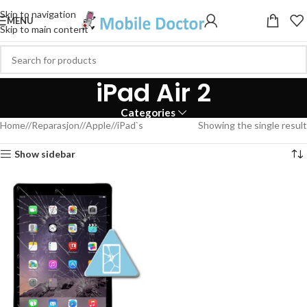
Skip to navigation
MENU
Skip to main content
iPad Air 2
Categories
Home
/
Reparasjon
/
Apple
/
iPad`s
Showing the single result
Show sidebar