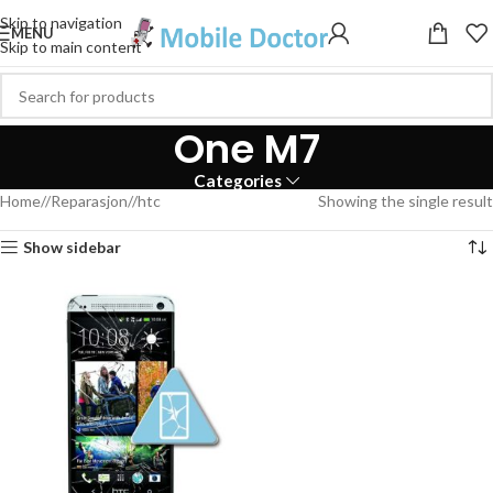
Skip to navigation
MENU
Skip to main content
One M7
Categories
Home
/
Reparasjon
/
htc
Showing the single result
Show sidebar