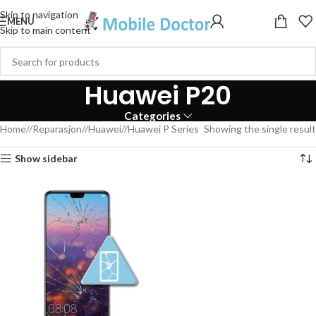
Skip to navigation
MENU
Skip to main content
Huawei P20
Categories
Home
/
Reparasjon
/
Huawei
/
Huawei P Series
Showing the single result
Show sidebar