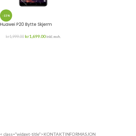
-15%
Huawei P20 Bytte Skjerm
kr
1,699.00
kr
1,999.00
Inkl. mvh.
< class="widget-title">KONTAKTINFORMASJON