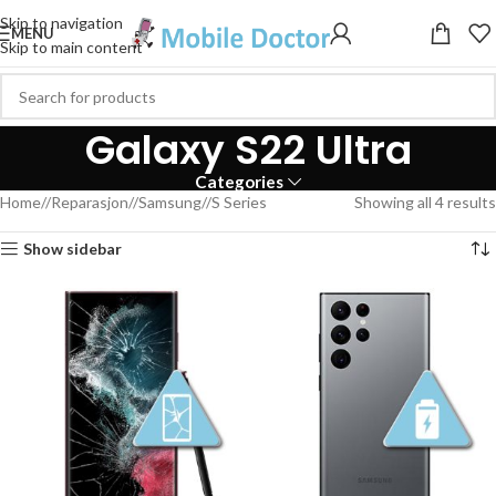
Skip to navigation
MENU
Skip to main content
Galaxy S22 Ultra
Categories
Home
/
Reparasjon
/
Samsung
/
S Series
Showing all 4 results
Show sidebar