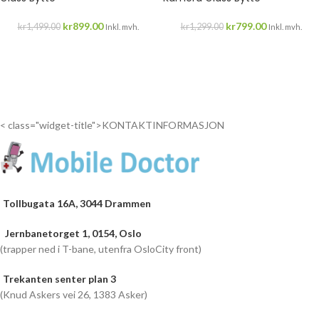
kr
899.00
kr
799.00
kr
1,499.00
kr
1,299.00
Inkl. mvh.
Inkl. mvh.
< class="widget-title">KONTAKTINFORMASJON
Tollbugata 16A, 3044 Drammen
Jernbanetorget 1, 0154, Oslo
(trapper ned i T-bane, utenfra OsloCity front)
Trekanten senter plan 3
(Knud Askers vei 26, 1383 Asker)