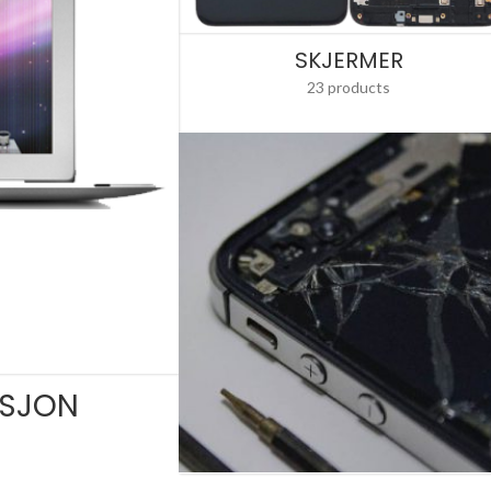
SKJERMER
23 products
ASJON