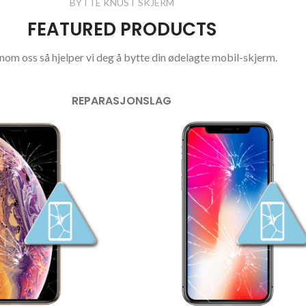
BYTTE KNUST SKJERM
FEATURED PRODUCTS
om oss så hjelper vi deg å bytte din ødelagte mobil-skjerm.
REPARASJON
SLAG