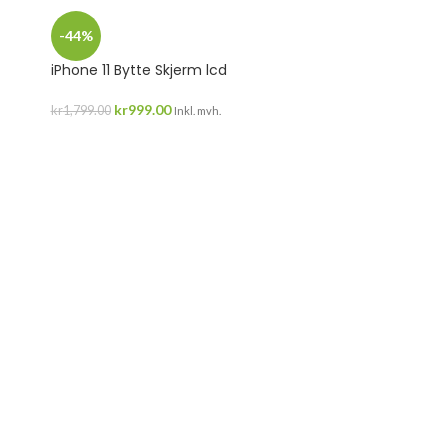
-44%
iPhone 11 Bytte Skjerm lcd
kr
999.00
kr
1,799.00
Inkl. mvh.