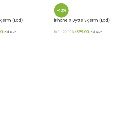
-40%
Skjerm (Lcd)
iPhone X Bytte Skjerm (Lcd)
00
kr
899.00
kr
1,499.00
Inkl. mvh.
Inkl. mvh.