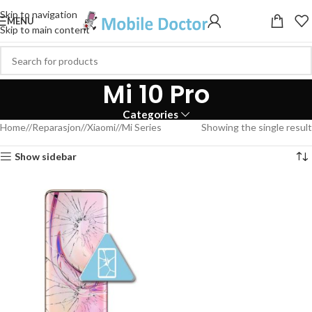
Skip to navigation
MENU
Skip to main content
Mi 10 Pro
Categories
Home
/
Reparasjon
/
Xiaomi
/
Mi Series
Showing the single result
Show sidebar