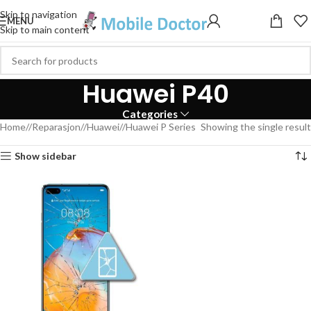
Skip to navigation
MENU
Skip to main content
Huawei P40
Categories
Home
/
Reparasjon
/
Huawei
/
Huawei P Series
Showing the single result
Show sidebar