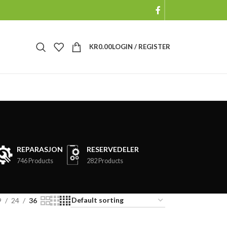
KR
0.00
LOGIN / REGISTER
REPARASJON
RESERVEDELER
746 Products
282 Products
9
24
36