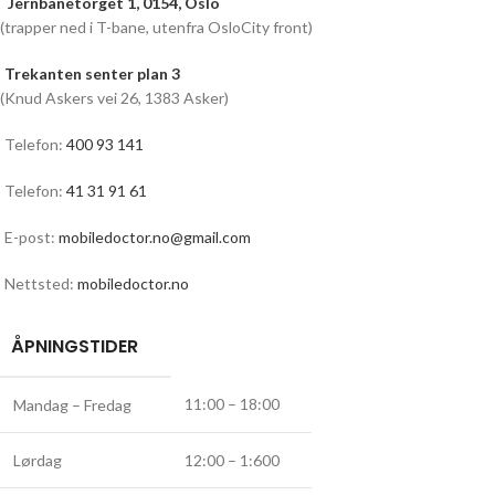
Jernbanetorget 1, 0154, Oslo
(trapper ned i T-bane, utenfra OsloCity front)
Trekanten senter plan 3
(Knud Askers vei 26, 1383 Asker)
Telefon:
400 93 141
Telefon:
41 31 91 61
E-post:
mobiledoctor.no@gmail.com
Nettsted:
mobiledoctor.no
ÅPNINGSTIDER
11:00 – 18:00
Mandag – Fredag
Lørdag
12:00 – 1:600