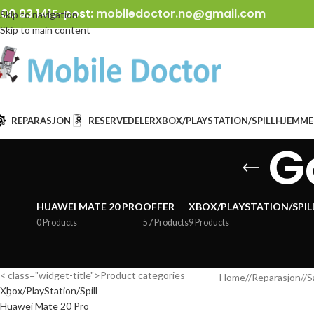
00 93 141
E-post:
mobiledoctor.no@gmail.com
Skip to navigation
Skip to main content
REPARASJON
RESERVEDELER
XBOX/PLAYSTATION/SPILL
HJEMME
G
HUAWEI MATE 20 PRO
OFFER
XBOX/PLAYSTATION/SPIL
0 Products
57 Products
9 Products
< class="widget-title">Product categories
Home
/
Reparasjon
/
S
Xbox/PlayStation/Spill
Huawei Mate 20 Pro