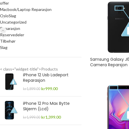
offer
Macbook/Laptop Reparasjon
OsloSlag
Uncategorized
Reparasjon
Reservedeler
Tilbehør
Slag
Samsung Galaxy J6
Camera Reparsjon
< class="widget-title">Products
iPhone 12 Usb Ladeport
Reparasjon
kr
999.00
kr
1,899.00
iPhone 12 Pro Max Bytte
Skjerm (Lcd)
kr
1,399.00
kr
1,999.00