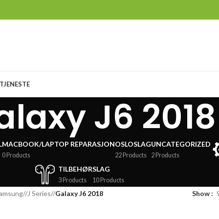
TJENESTE
alaxy J6 2018
L
MACBOOK/LAPTOP REPARASJON
OSLOSLAG
UNCATEGORIZED
0 Products
22 Products
2 Products
TILBEHØR
SLAG
3 Products
10 Products
amsung
/
J Series
/
Galaxy J6 2018
Show