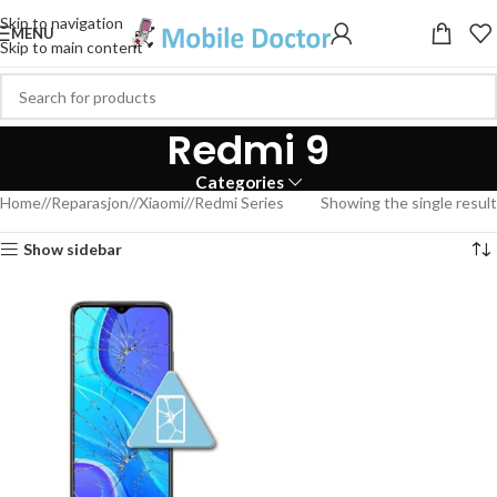
Skip to navigation
MENU
Skip to main content
Redmi 9
Categories
Home
/
Reparasjon
/
Xiaomi
/
Redmi Series
Showing the single result
Show sidebar