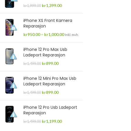
kr
1,399.00
kr
1,999.00
iPhone XS Front Kamera
Reparasjon
kr
950.00
–
kr
1,000.00
Inkl. mvh.
iPhone 12 Pro Max Usb
Ladeport Reparasjon
kr
899.00
kr
1,499.00
iPhone 12 Mini Pro Max Usb
Ladeport Reparasjon
kr
899.00
kr
1,499.00
iPhone 12 Pro Usb Ladeport
Reparasjon
kr
1,199.00
kr
1,499.00