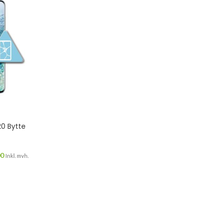
0 Bytte
00
Inkl. mvh.