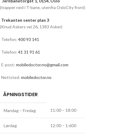
Jernbanetorget 1, 0154, Oslo
(trapper ned i T-bane, utenfra OsloCity front)
Trekanten senter plan 3
(Knud Askers vei 26, 1383 Asker)
Telefon:
400 93 141
Telefon:
41 31 91 61
E-post:
mobiledoctor.no@gmail.com
Nettsted:
mobiledoctor.no
ÅPNINGSTIDER
11:00 – 18:00
Mandag – Fredag
Lørdag
12:00 – 1:600