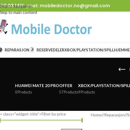
00 93 141
E-post:
mobiledoctor.no@gmail.com
Skip to navigation
Skip to main content
REPARASJON
RESERVEDELER
XBOX/PLAYSTATION/SPILL
HJEMME
HUAWEI MATE 20 PRO
OFFER
XBOX/PLAYSTATION/SPIL
0 Products
57 Products
9 Products
< class="widget-title">Filter by price
Home
/
Reparasjon
/
S