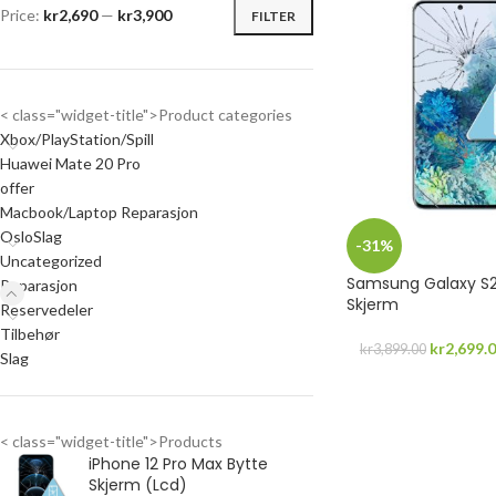
Price:
kr2,690
—
kr3,900
FILTER
< class="widget-title">Product categories
Xbox/PlayStation/Spill
Huawei Mate 20 Pro
offer
Macbook/Laptop Reparasjon
OsloSlag
-31%
Uncategorized
Samsung Galaxy S2
Reparasjon
Skjerm
Reservedeler
Tilbehør
kr
2,699.
kr
3,899.00
Slag
< class="widget-title">Products
iPhone 12 Pro Max Bytte
Skjerm (Lcd)