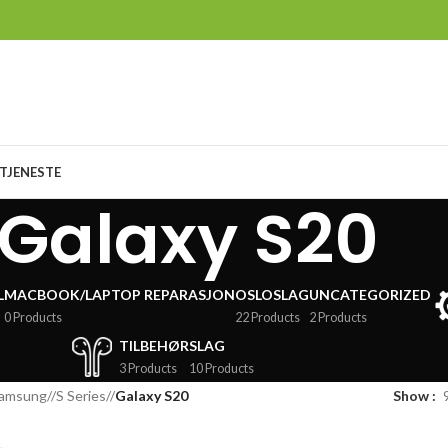
TJENESTE
Galaxy S20
L
MACBOOK/LAPTOP REPARASJON
OSLOSLAG
UNCATEGORIZED
0 Products
22 Products
2 Products
TILBEHØR
SLAG
3 Products
10 Products
amsung
/
S Series
/
Galaxy S20
Show