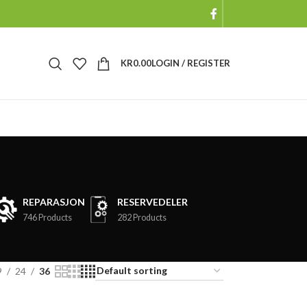
KR
0.00
LOGIN / REGISTER
REPARASJON
RESERVEDELER
746 Products
282 Products
9
24
36