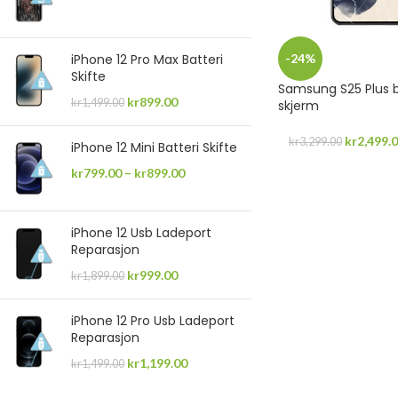
iPhone 12 Pro Max Batteri
-24%
Skifte
Samsung S25 Plus 
kr
899.00
kr
1,499.00
skjerm
kr
2,499.
kr
3,299.00
iPhone 12 Mini Batteri Skifte
kr
799.00
–
kr
899.00
iPhone 12 Usb Ladeport
Reparasjon
kr
999.00
kr
1,899.00
iPhone 12 Pro Usb Ladeport
Reparasjon
kr
1,199.00
kr
1,499.00