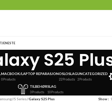
TJENESTE
laxy S25 Plu
L
MACBOOK/LAPTOP REPARASJON
OSLOSLAG
UNCATEGORIZED
0 Products
22 Products
2 Products
TILBEHØR
SLAG
3 Products
10 Products
amsung
/
S Series
/
Galaxy S25 Plus
Show