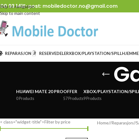
00 93 141
E-post:
mobiledoctor.no@gmail.com
Skip to navigation
Skip to main content
REPARASJON
RESERVEDELER
XBOX/PLAYSTATION/SPILL
HJEMME
Ga
HUAWEI MATE 20 PRO
OFFER
XBOX/PLAYSTATION/SPIL
0 Products
57 Products
9 Products
< class="widget-title">Filter by price
Home
/
Reparasjon
/
S