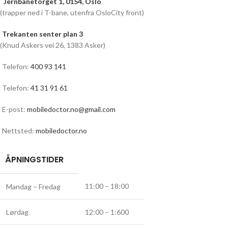
Jernbanetorget 1, 0154, Oslo
(trapper ned i T-bane, utenfra OsloCity front)
Trekanten senter plan 3
(Knud Askers vei 26, 1383 Asker)
Telefon:
400 93 141
Telefon:
41 31 91 61
E-post:
mobiledoctor.no@gmail.com
Nettsted:
mobiledoctor.no
ÅPNINGSTIDER
11:00 – 18:00
Mandag – Fredag
Lørdag
12:00 – 1:600