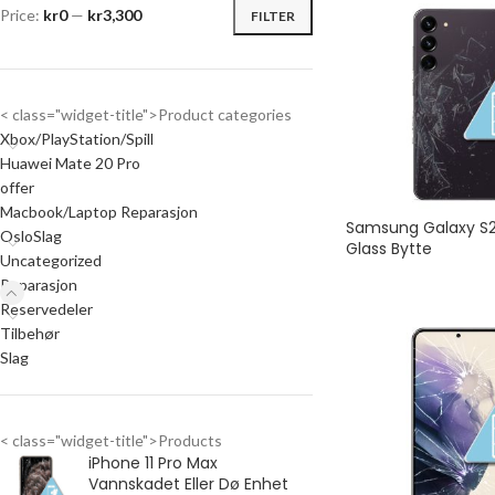
Price:
kr0
—
kr3,300
FILTER
< class="widget-title">Product categories
Xbox/PlayStation/Spill
Huawei Mate 20 Pro
offer
Macbook/Laptop Reparasjon
Samsung Galaxy S2
OsloSlag
Glass Bytte
Uncategorized
Reparasjon
Reservedeler
Tilbehør
Slag
< class="widget-title">Products
iPhone 11 Pro Max
Vannskadet Eller Dø Enhet