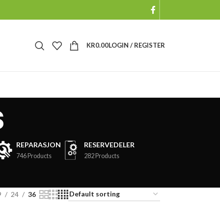
KR
0.00
LOGIN / REGISTER
s
REPARASJON
RESERVEDELER
746 Products
282 Products
9
24
36