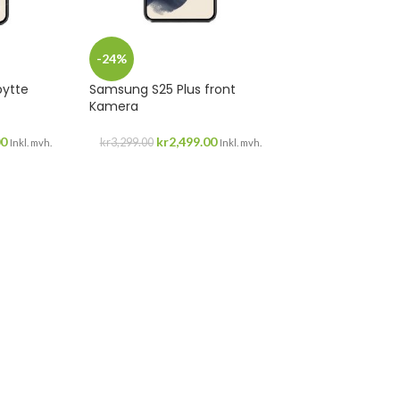
-24%
bytte
Samsung S25 Plus front
Kamera
00
kr
2,499.00
kr
3,299.00
Inkl. mvh.
Inkl. mvh.