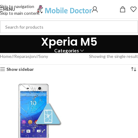
Skip to navigation
MENU
Skip to main content
Xperia M5
Categories
Home
/
Reparasjon
/
Sony
Showing the single result
Show sidebar