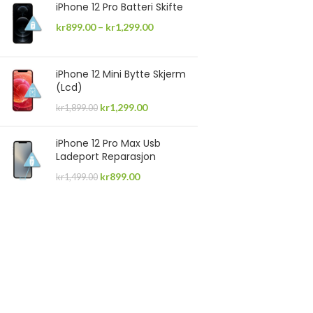
iPhone 12 Pro Batteri Skifte
kr
899.00
–
kr
1,299.00
iPhone 12 Mini Bytte Skjerm
(Lcd)
kr
1,299.00
kr
1,899.00
iPhone 12 Pro Max Usb
Ladeport Reparasjon
kr
899.00
kr
1,499.00