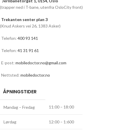
Jernbanetorget 1, 0154, Oslo
(trapper ned i T-bane, utenfra OsloCity front)
Trekanten senter plan 3
(Knud Askers vei 26, 1383 Asker)
Telefon:
400 93 141
Telefon:
41 31 91 61
E-post:
mobiledoctor.no@gmail.com
Nettsted:
mobiledoctor.no
ÅPNINGSTIDER
11:00 – 18:00
Mandag – Fredag
Lørdag
12:00 – 1:600