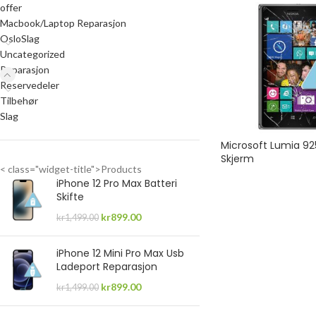
offer
Macbook/Laptop Reparasjon
OsloSlag
Uncategorized
Reparasjon
Reservedeler
Tilbehør
Slag
Microsoft Lumia 92
Skjerm
< class="widget-title">Products
iPhone 12 Pro Max Batteri
Skifte
kr
899.00
kr
1,499.00
iPhone 12 Mini Pro Max Usb
Ladeport Reparasjon
kr
899.00
kr
1,499.00