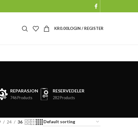
KR
0.00
LOGIN / REGISTER
REPARASJON
RESERVEDELER
746 Products
282 Products
9
24
36