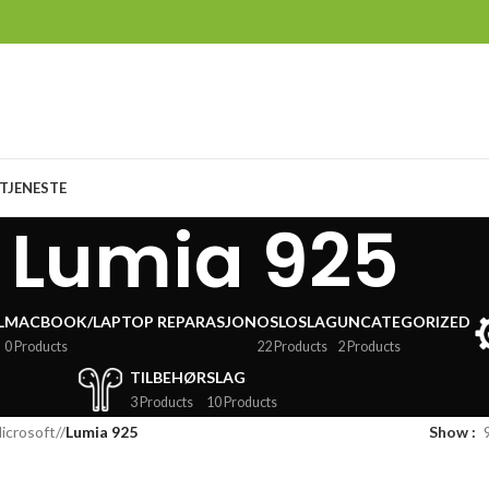
TJENESTE
Lumia 925
L
MACBOOK/LAPTOP REPARASJON
OSLOSLAG
UNCATEGORIZED
0 Products
22 Products
2 Products
TILBEHØR
SLAG
3 Products
10 Products
icrosoft
/
Lumia 925
Show