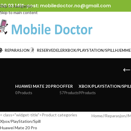
00 93 141
E-post:
mobiledoctor.no@gmail.com
Skip to navigation
Skip to main content
REPARASJON
RESERVEDELER
XBOX/PLAYSTATION/SPILL
HJEMME
HUAWEI MATE 20 PRO
OFFER
XBOX/PLAYSTATION/SPIL
0 Products
57 Products
9 Products
< class="widget-title">Product categories
Home
/
Reparasjon
/
M
Xbox/PlayStation/Spill
Huawei Mate 20 Pro