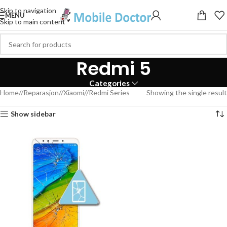
Skip to navigation
MENU
Skip to main content
Redmi 5
Categories
Home
/
Reparasjon
/
Xiaomi
/
Redmi Series
Showing the single result
Show sidebar