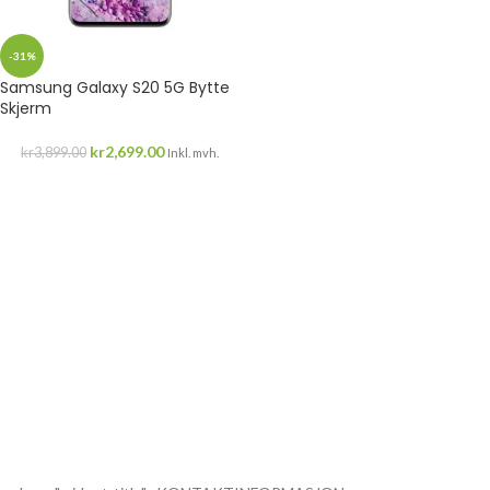
-31%
Samsung Galaxy S20 5G Bytte
Skjerm
kr
2,699.00
kr
3,899.00
Inkl. mvh.