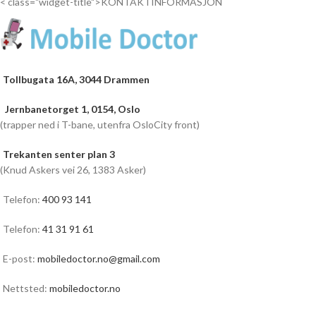
< class="widget-title">KONTAKTINFORMASJON
Tollbugata 16A, 3044 Drammen
Jernbanetorget 1, 0154, Oslo
(trapper ned i T-bane, utenfra OsloCity front)
Trekanten senter plan 3
(Knud Askers vei 26, 1383 Asker)
Telefon:
400 93 141
Telefon:
41 31 91 61
E-post:
mobiledoctor.no@gmail.com
Nettsted:
mobiledoctor.no