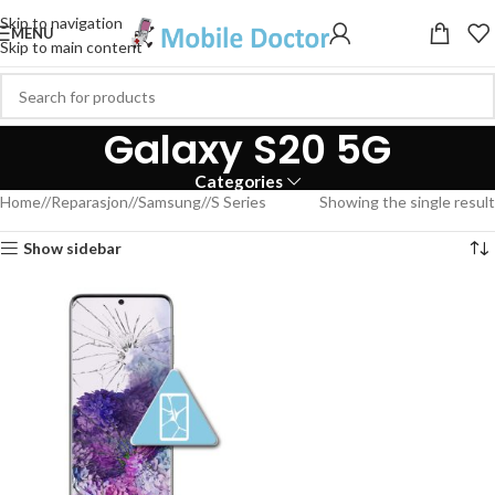
Skip to navigation
MENU
Skip to main content
Galaxy S20 5G
Categories
Home
/
Reparasjon
/
Samsung
/
S Series
Showing the single result
Show sidebar