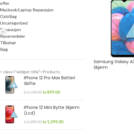
offer
Macbook/Laptop Reparasjon
OsloSlag
Uncategorized
Reparasjon
Reservedeler
Tilbehør
Slag
Samsung Galaxy A3
Skjerm
< class="widget-title">Products
iPhone 12 Pro Max Batteri
Skifte
kr
899.00
kr
1,499.00
iPhone 12 Mini Bytte Skjerm
(Lcd)
kr
1,299.00
kr
1,899.00