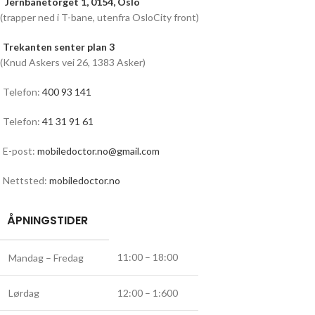
Jernbanetorget 1, 0154, Oslo
(trapper ned i T-bane, utenfra OsloCity front)
Trekanten senter plan 3
(Knud Askers vei 26, 1383 Asker)
Telefon:
400 93 141
Telefon:
41 31 91 61
E-post:
mobiledoctor.no@gmail.com
Nettsted:
mobiledoctor.no
ÅPNINGSTIDER
11:00 – 18:00
Mandag – Fredag
Lørdag
12:00 – 1:600