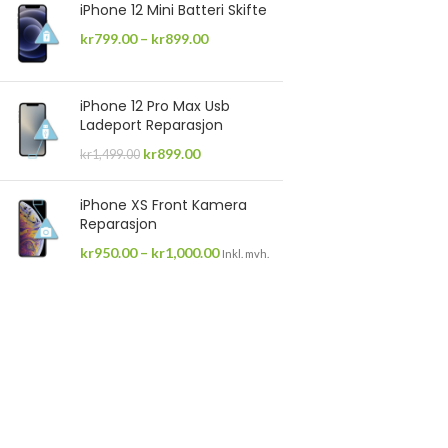
iPhone 12 Mini Batteri Skifte
kr
799.00
–
kr
899.00
iPhone 12 Pro Max Usb
Ladeport Reparasjon
kr
899.00
kr
1,499.00
iPhone XS Front Kamera
Reparasjon
kr
950.00
–
kr
1,000.00
Inkl. mvh.