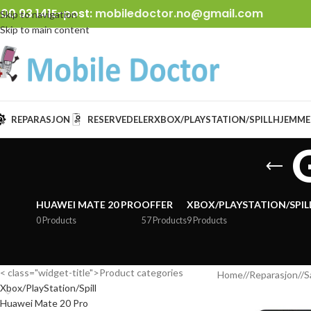
00 93 141
E-post:
mobiledoctor.no@gmail.com
Skip to navigation
Skip to main content
REPARASJON
RESERVEDELER
XBOX/PLAYSTATION/SPILL
HJEMME
HUAWEI MATE 20 PRO
OFFER
XBOX/PLAYSTATION/SPIL
0 Products
57 Products
9 Products
< class="widget-title">Product categories
Home
/
Reparasjon
/
S
Xbox/PlayStation/Spill
Huawei Mate 20 Pro