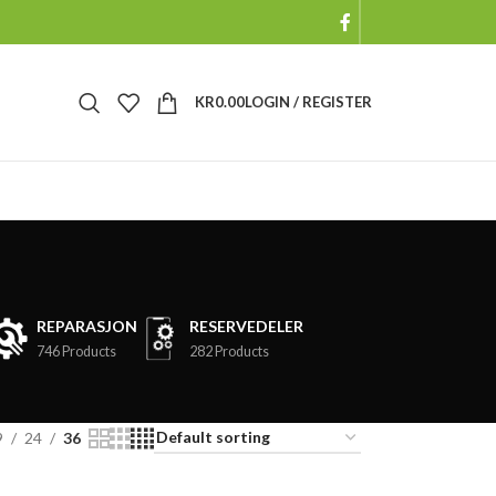
KR
0.00
LOGIN / REGISTER
REPARASJON
RESERVEDELER
746 Products
282 Products
9
24
36