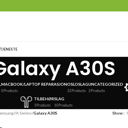
TJENESTE
Galaxy A30S
L
MACBOOK/LAPTOP REPARASJON
OSLOSLAG
UNCATEGORIZED
0 Products
22 Products
2 Products
TILBEHØR
SLAG
3 Products
10 Products
amsung
/
A Series
/
Galaxy A30S
Show