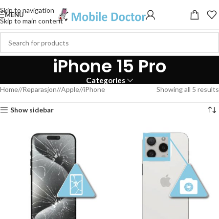
Skip to navigation
MENU
Skip to main content
iPhone 15 Pro
Categories
Home
/
Reparasjon
/
Apple
/
iPhone
Showing all 5 results
Show sidebar