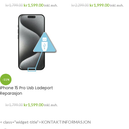
kr
1,599.00
kr
1,999.00
kr
1,799.00
kr
2,299.00
Inkl. mvh.
Inkl. mvh.
-11%
iPhone 15 Pro Usb Ladeport
Reparasjon
kr
1,599.00
kr
1,799.00
Inkl. mvh.
< class="widget-title">KONTAKTINFORMASJON