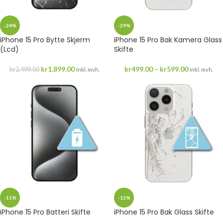
-24%
-29%
iPhone 15 Pro Bytte Skjerm
iPhone 15 Pro Bak Kamera Glass
(Lcd)
Skifte
kr
1,899.00
kr
499.00
–
kr
599.00
kr
2,499.00
Inkl. mvh.
Inkl. mvh.
-11%
-13%
iPhone 15 Pro Batteri Skifte
iPhone 15 Pro Bak Glass Skifte