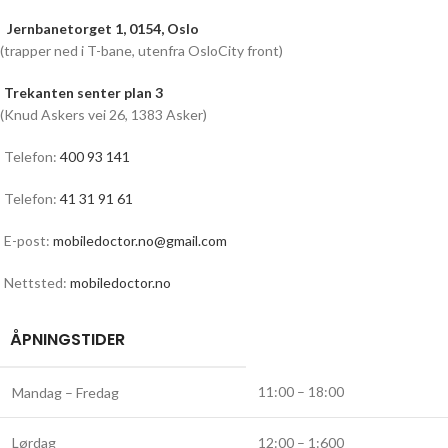
Jernbanetorget 1, 0154, Oslo
(trapper ned i T-bane, utenfra OsloCity front)
Trekanten senter plan 3
(Knud Askers vei 26, 1383 Asker)
Telefon:
400 93 141
Telefon:
41 31 91 61
E-post:
mobiledoctor.no@gmail.com
Nettsted:
mobiledoctor.no
ÅPNINGSTIDER
11:00 – 18:00
Mandag – Fredag
Lørdag
12:00 – 1:600