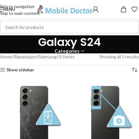
Skip to navigation
MENU
Skip to main content
Galaxy S24
Categories
Home
/
Reparasjon
/
Samsung
/
S Series
Showing all 5 results
Show sidebar