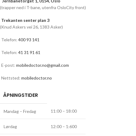
Jernbanetorget 1, 0154, Oslo
(trapper ned i T-bane, utenfra OsloCity front)
Trekanten senter plan 3
(Knud Askers vei 26, 1383 Asker)
Telefon:
400 93 141
Telefon:
41 31 91 61
E-post:
mobiledoctor.no@gmail.com
Nettsted:
mobiledoctor.no
ÅPNINGSTIDER
11:00 – 18:00
Mandag – Fredag
Lørdag
12:00 – 1:600