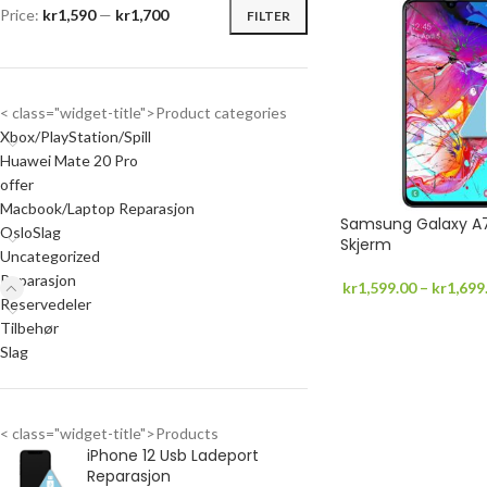
Price:
kr1,590
—
kr1,700
FILTER
< class="widget-title">Product categories
Xbox/PlayStation/Spill
Huawei Mate 20 Pro
offer
Macbook/Laptop Reparasjon
Samsung Galaxy A7
OsloSlag
Skjerm
Uncategorized
Reparasjon
kr
1,599.00
–
kr
1,699
Reservedeler
Tilbehør
Slag
< class="widget-title">Products
iPhone 12 Usb Ladeport
Reparasjon