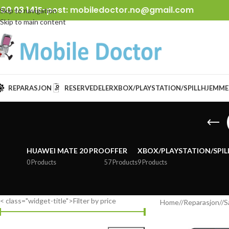
00 93 141
E-post:
mobiledoctor.no@gmail.com
Skip to navigation
Skip to main content
REPARASJON
RESERVEDELER
XBOX/PLAYSTATION/SPILL
HJEMME
HUAWEI MATE 20 PRO
OFFER
XBOX/PLAYSTATION/SPIL
0 Products
57 Products
9 Products
< class="widget-title">Filter by price
Home
/
Reparasjon
/
S