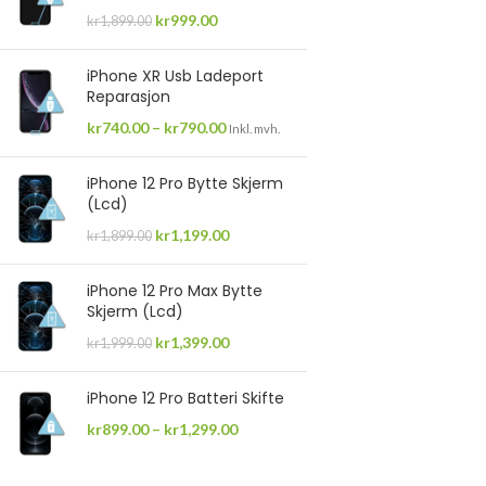
kr
999.00
kr
1,899.00
iPhone XR Usb Ladeport
Reparasjon
kr
740.00
–
kr
790.00
Inkl. mvh.
iPhone 12 Pro Bytte Skjerm
(Lcd)
kr
1,199.00
kr
1,899.00
iPhone 12 Pro Max Bytte
Skjerm (Lcd)
kr
1,399.00
kr
1,999.00
iPhone 12 Pro Batteri Skifte
kr
899.00
–
kr
1,299.00