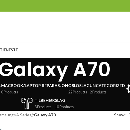
TJENESTE
Galaxy A70
L
MACBOOK/LAPTOP REPARASJON
OSLOSLAG
UNCATEGORIZED
0 Products
22 Products
2 Products
TILBEHØR
SLAG
3 Products
10 Products
amsung
/
A Series
/
Galaxy A70
Show