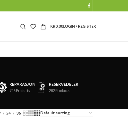
KR
0.00
LOGIN / REGISTER
REPARASJON
RESERVEDELER
746 Products
282 Products
9
24
36