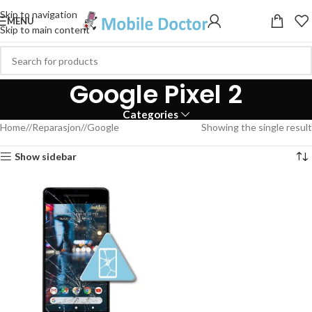
Skip to navigation
MENU
Skip to main content
Google Pixel 2
Categories
Home
/
Reparasjon
/
Google
Showing the single result
Show sidebar