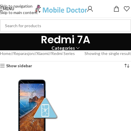
Skip to navigation
MENU
Skip to main content
Redmi 7A
Categories
Home
/
Reparasjon
/
Xiaomi
/
Redmi Series
Showing the single result
Show sidebar