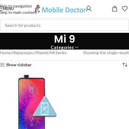
Skip to navigation
MENU
Skip to main content
Mi 9
Categories
Home
/
Reparasjon
/
Xiaomi
/
Mi Series
Showing the single result
Show sidebar