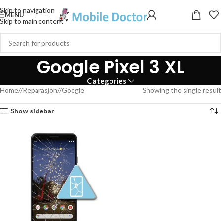
Skip to navigation
MENU
Skip to main content
Google Pixel 3 XL
Categories
Home
/
Reparasjon
/
Google
Showing the single result
Show sidebar