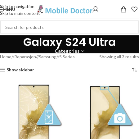
Skip to navigation
MENU
Skip to main content
Galaxy S24 Ultra
Categories
Home
/
Reparasjon
/
Samsung
/
S Series
Showing all 3 results
Show sidebar