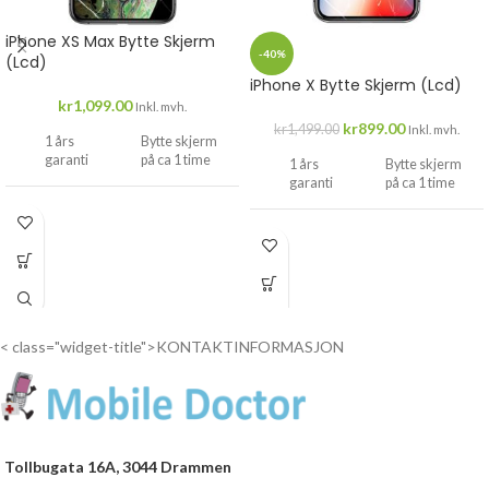
iPhone XS Max Bytte Skjerm
-40%
(Lcd)
iPhone X Bytte Skjerm (Lcd)
kr
1,099.00
Inkl. mvh.
kr
899.00
kr
1,499.00
Inkl. mvh.
1 års
Bytte skjerm
garanti
på ca 1 time
1 års
Bytte skjerm
garanti
på ca 1 time
Drop
inn...
Drop
inn...
< class="widget-title">KONTAKTINFORMASJON
Tollbugata 16A, 3044 Drammen