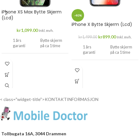
iPhone XS Max Bytte Skjerm
-40%
(Lcd)
iPhone X Bytte Skjerm (Lcd)
kr
1,099.00
Inkl. mvh.
kr
899.00
kr
1,499.00
Inkl. mvh.
1 års
Bytte skjerm
garanti
på ca 1 time
1 års
Bytte skjerm
garanti
på ca 1 time
Drop
inn...
Drop
inn...
< class="widget-title">KONTAKTINFORMASJON
Tollbugata 16A, 3044 Drammen