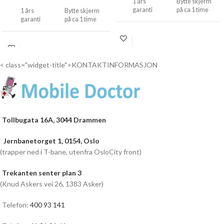
1 års
Bytte skjerm
garanti
på ca 1 time
1 års
Bytte skjerm
garanti
på ca 1 time
Drop
inn...
Drop
inn...
< class="widget-title">KONTAKTINFORMASJON
Ta kontakt for Pris
400 93 141
mobiledoctor.no@gmail.com
Tollbugata 16A, 3044 Drammen
Jernbanetorget 1, 0154, Oslo
(trapper ned i T-bane, utenfra OsloCity front)
Trekanten senter plan 3
(Knud Askers vei 26, 1383 Asker)
Telefon:
400 93 141