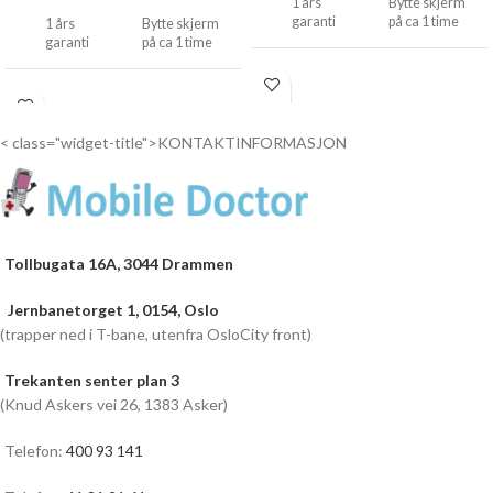
1 års
Bytte skjerm
garanti
på ca 1 time
1 års
Bytte skjerm
garanti
på ca 1 time
Drop
inn...
Drop
inn...
< class="widget-title">KONTAKTINFORMASJON
Ta kontakt for Pris
400 93 141
mobiledoctor.no@gmail.com
Tollbugata 16A, 3044 Drammen
Jernbanetorget 1, 0154, Oslo
(trapper ned i T-bane, utenfra OsloCity front)
Trekanten senter plan 3
(Knud Askers vei 26, 1383 Asker)
Telefon:
400 93 141