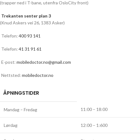
(trapper ned i T-bane, utenfra OsloCity front)
Trekanten senter plan 3
(Knud Askers vei 26, 1383 Asker)
Telefon:
400 93 141
Telefon:
41 31 91 61
E-post:
mobiledoctor.no@gmail.com
Nettsted:
mobiledoctor.no
ÅPNINGSTIDER
11:00 – 18:00
Mandag – Fredag
Lørdag
12:00 – 1:600