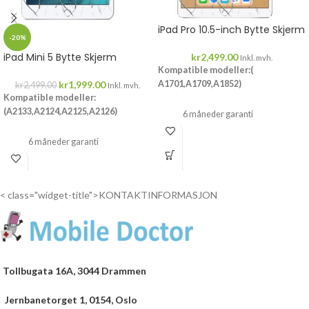
iPad Pro 10.5-inch Bytte Skjerm
-20%
iPad Mini 5 Bytte Skjerm
kr
2,499.00
Inkl. mvh.
Kompatible modeller:(
kr
1,999.00
A1701,A1709,A1852)
kr
2,499.00
Inkl. mvh.
Kompatible modeller:
(A2133,A2124,A2125,A2126)
6 måneder garanti
6 måneder garanti
Drop inn...
Drop inn...
< class="widget-title">KONTAKTINFORMASJON
Tollbugata 16A, 3044 Drammen
Jernbanetorget 1, 0154, Oslo