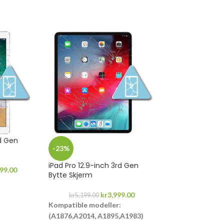
nd Gen
-23%
-12%
iPad Pro 12.9-inch 3rd Gen
iPad Pro 9.7-in
499.00
Bytte Skjerm
kr
2,199.00
–
kr
kr
3,999.00
Kompatible mod
kr
5,199.00
Kompatible modeller:
(A1673,A1674,A
i
(A1876,A2014, A1895,A1983)