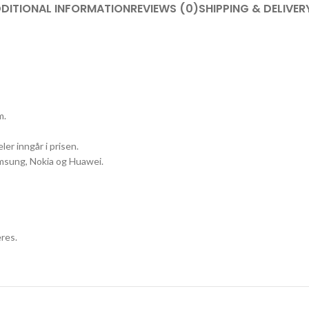
DITIONAL INFORMATION
REVIEWS (0)
SHIPPING & DELIVER
m.
ler inngår i prisen.
Samsung, Nokia og Huawei.
res.