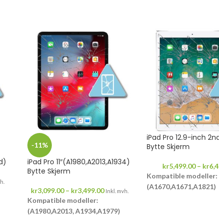
iPad Pro 12.9-inch 2
-11%
Bytte Skjerm
d)
iPad Pro 11″(A1980,A2013,A1934)
kr
5,499.00
–
kr
6,
Bytte Skjerm
Kompatible modeller:
h.
(A1670,A1671,A1821)
kr
3,099.00
–
kr
3,499.00
Inkl. mvh.
Kompatible modeller:
6 måneder garant
(A1980,A2013, A1934,A1979)