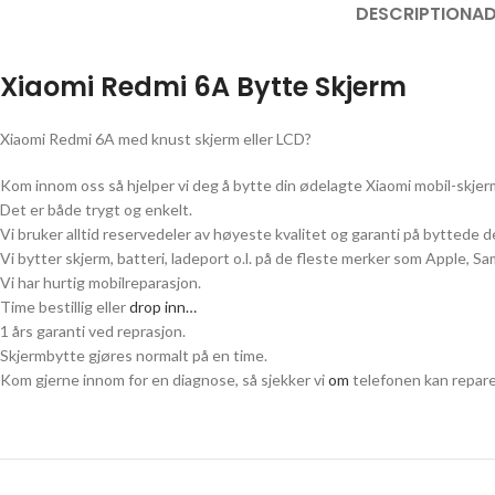
DESCRIPTION
AD
Xiaomi Redmi 6A
Bytte Skjerm
Xiaomi Redmi 6A
med knust skjerm eller LCD?
Kom innom oss så hjelper vi deg å bytte din ødelagte
Xiaomi
mobil-skjer
Det er både trygt og enkelt.
Vi bruker alltid reservedeler av høyeste kvalitet og garanti på byttede de
Vi bytter skjerm, batteri, ladeport o.l. på de fleste merker som Apple, 
Vi har hurtig mobilreparasjon.
Time bestillig eller
drop inn…
1 års garanti ved reprasjon.
Skjermbytte gjøres normalt på en time.
Kom gjerne innom for en diagnose, så sjekker vi
om
telefonen kan repare