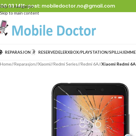
00 93 141
E-post:
mobiledoctor.no@gmail.com
Skip to navigation
Skip to main content
REPARASJON
RESERVEDELER
XBOX/PLAYSTATION/SPILL
HJEMME
Home
/
Reparasjon
/
Xiaomi
/
Redmi Series
/
Redmi 6A
/
Xiaomi Redmi 6A