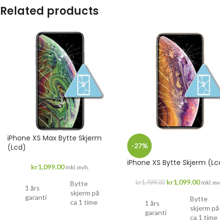
Related products
iPhone XS Max Bytte Skjerm
-27%
(Lcd)
iPhone XS Bytte Skjerm (Lc
kr
1,099.00
Inkl. mvh.
kr
1,099.00
kr
1,499.00
Bytte
Inkl. mv
1 års
skjerm på
garanti
Bytte
ca 1 time
1 års
skjerm på
garanti
ca 1 time