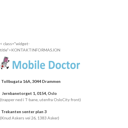
Drop
inn...
Drop
inn...
< class="widget-
title">KONTAKTINFORMASJON
Tollbugata 16A, 3044 Drammen
Jernbanetorget 1, 0154, Oslo
(trapper ned i T-bane, utenfra OsloCity front)
Trekanten senter plan 3
(Knud Askers vei 26, 1383 Asker)