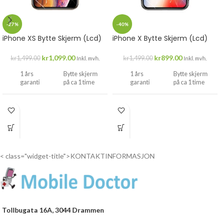
-27%
-40%
iPhone XS Bytte Skjerm (Lcd)
iPhone X Bytte Skjerm (Lcd)
kr
1,099.00
kr
899.00
kr
1,499.00
kr
1,499.00
Inkl. mvh.
Inkl. mvh.
1 års
Bytte skjerm
1 års
Bytte skjerm
garanti
på ca 1 time
garanti
på ca 1 time
Drop
Drop
inn...
inn...
< class="widget-title">KONTAKTINFORMASJON
Tollbugata 16A, 3044 Drammen