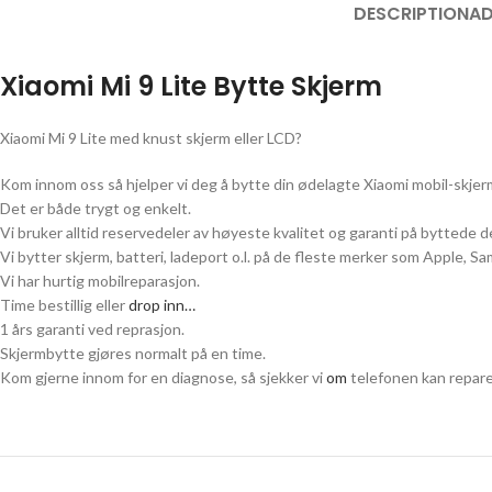
DESCRIPTION
AD
Xiaomi Mi 9 Lite
Bytte Skjerm
Xiaomi Mi 9 Lite
med knust skjerm eller LCD?
Kom innom oss så hjelper vi deg å bytte din ødelagte
Xiaomi
mobil-skjer
Det er både trygt og enkelt.
Vi bruker alltid reservedeler av høyeste kvalitet og garanti på byttede de
Vi bytter skjerm, batteri, ladeport o.l. på de fleste merker som Apple, 
Vi har hurtig mobilreparasjon.
Time bestillig eller
drop inn…
1 års garanti ved reprasjon.
Skjermbytte gjøres normalt på en time.
Kom gjerne innom for en diagnose, så sjekker vi
om
telefonen kan repare