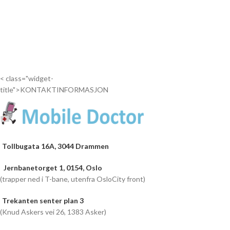
6 måneder garanti
Drop
Drop inn...
inn...
< class="widget-
title">KONTAKTINFORMASJON
Tollbugata 16A, 3044 Drammen
Jernbanetorget 1, 0154, Oslo
(trapper ned i T-bane, utenfra OsloCity front)
Trekanten senter plan 3
(Knud Askers vei 26, 1383 Asker)