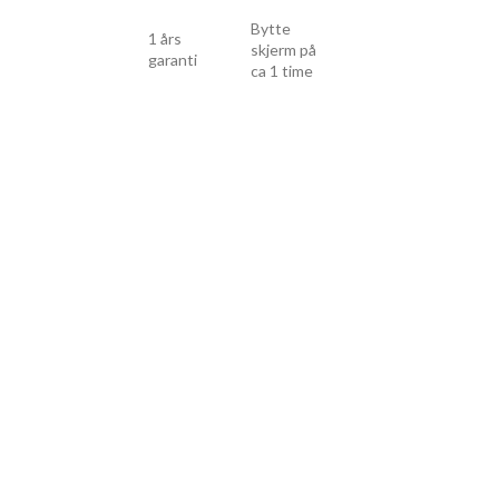
Bytte
i
1 års
1 års
skjerm på
garanti
garanti
ca 1 time
Drop
Drop
inn...
inn...