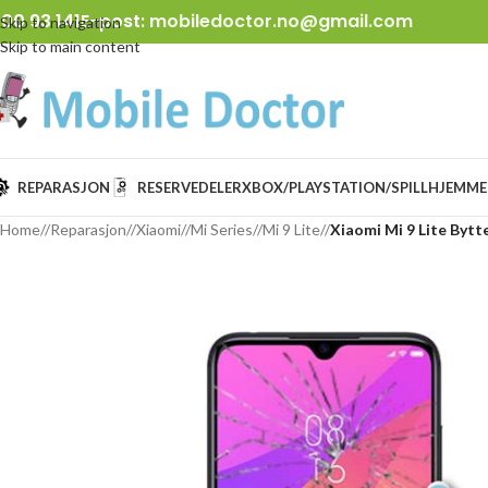
00 93 141
E-post:
mobiledoctor.no@gmail.com
Skip to navigation
Skip to main content
REPARASJON
RESERVEDELER
XBOX/PLAYSTATION/SPILL
HJEMME
Home
/
Reparasjon
/
Xiaomi
/
Mi Series
/
Mi 9 Lite
/
Xiaomi Mi 9 Lite Bytt