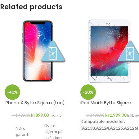
Related products
-40%
-20%
iPhone X Bytte Skjerm (Lcd)
iPad Mini 5 Bytte Skjerm
kr
899.00
kr
1,999.00
kr
1,499.00
kr
2,499.00
Inkl. mvh.
Inkl. mv
Kompatible modeller:
Bytte
(A2133,A2124,A2125,A2126)
1 års
skjerm på
garanti
ca 1 time