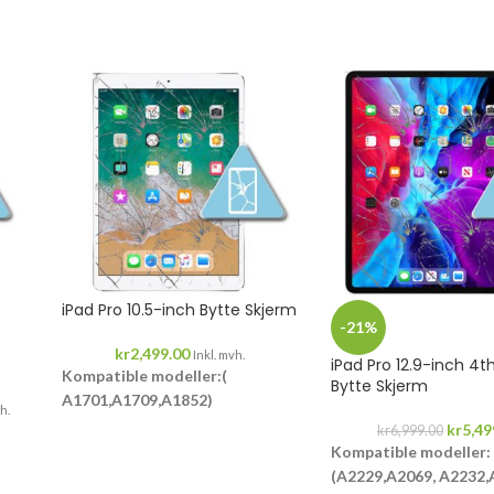
iPad Pro 10.5-inch Bytte Skjerm
-21%
kr
2,499.00
Inkl. mvh.
iPad Pro 12.9-inch 4t
Kompatible modeller:(
Bytte Skjerm
A1701,A1709,A1852)
h.
kr
5,49
kr
6,999.00
6 måneder garanti
Kompatible modeller:
(A2229,A2069, A2232,