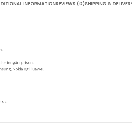
DITIONAL INFORMATION
REVIEWS (0)
SHIPPING & DELIVER
m.
ler inngår i prisen.
Samsung, Nokia og Huawei.
res.