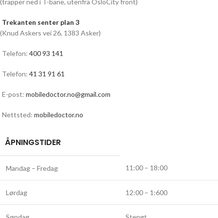
(trapper ned i T-bane, utenfra OsloCity front)
Trekanten senter plan 3
(Knud Askers vei 26, 1383 Asker)
Telefon:
400 93 141
Telefon:
41 31 91 61
E-post:
mobiledoctor.no@gmail.com
Nettsted:
mobiledoctor.no
ÅPNINGSTIDER
11:00 – 18:00
Mandag – Fredag
Lørdag
12:00 – 1:600
Søndag
Stengt