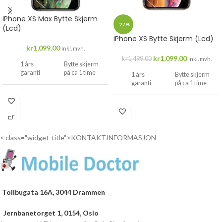
iPhone XS Max Bytte Skjerm
-27%
(Lcd)
iPhone XS Bytte Skjerm (Lcd)
kr
1,099.00
Inkl. mvh.
kr
1,099.00
kr
1,499.00
Inkl. mvh.
1 års
Bytte skjerm
garanti
på ca 1 time
1 års
Bytte skjerm
garanti
på ca 1 time
Drop
inn...
Drop
inn...
< class="widget-title">KONTAKTINFORMASJON
Tollbugata 16A, 3044 Drammen
Jernbanetorget 1, 0154, Oslo