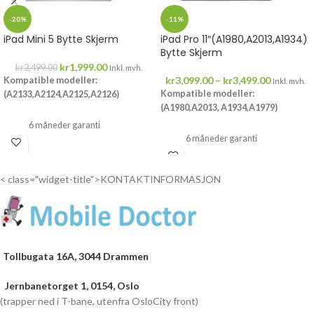
-20%
-11%
iPad Mini 5 Bytte Skjerm
iPad Pro 11″(A1980,A2013,A1934)
Bytte Skjerm
kr
1,999.00
kr
2,499.00
Inkl. mvh.
kr
3,099.00
–
kr
3,499.00
Kompatible modeller:
Inkl. mvh.
Kompatible modeller:
(A2133,A2124,A2125,A2126)
(A1980,A2013, A1934,A1979)
6 måneder garanti
6 måneder garanti
Drop inn...
Drop inn...
< class="widget-title">KONTAKTINFORMASJON
Tollbugata 16A, 3044 Drammen
Jernbanetorget 1, 0154, Oslo
(trapper ned i T-bane, utenfra OsloCity front)