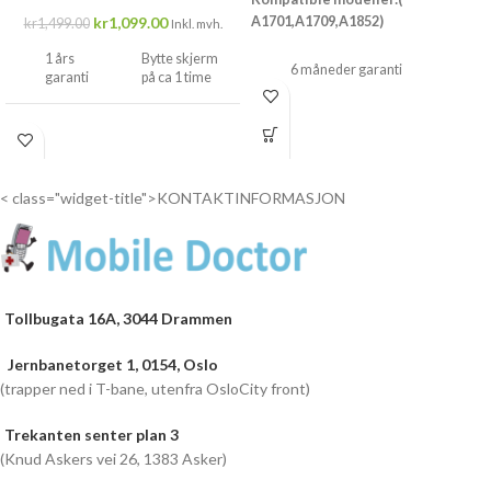
kr
1,099.00
A1701,A1709,A1852)
kr
1,499.00
Inkl. mvh.
1 års
Bytte skjerm
6 måneder garanti
garanti
på ca 1 time
Drop inn...
Drop
inn...
< class="widget-title">KONTAKTINFORMASJON
Tollbugata 16A, 3044 Drammen
Jernbanetorget 1, 0154, Oslo
(trapper ned i T-bane, utenfra OsloCity front)
Trekanten senter plan 3
(Knud Askers vei 26, 1383 Asker)