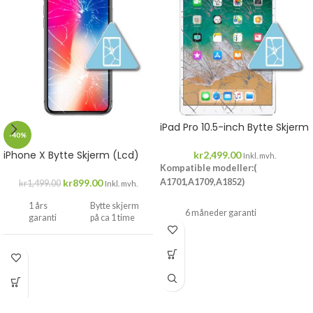
iPad Pro 10.5-inch Bytte Skjerm
-40%
iPhone X Bytte Skjerm (Lcd)
kr
2,499.00
Inkl. mvh.
Kompatible modeller:(
kr
899.00
A1701,A1709,A1852)
kr
1,499.00
Inkl. mvh.
1 års
Bytte skjerm
6 måneder garanti
garanti
på ca 1 time
Drop inn...
Drop
inn...