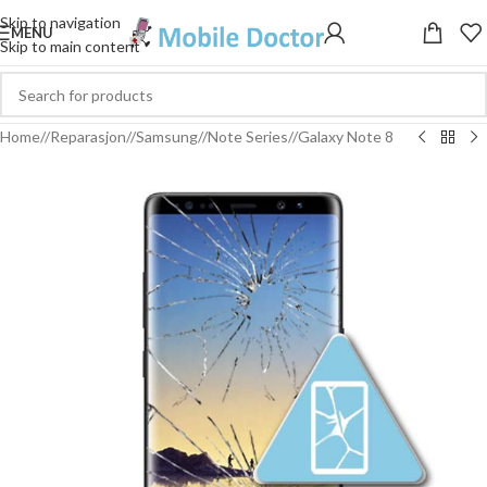
Skip to navigation
MENU
Skip to main content
Home
/
Reparasjon
/
Samsung
/
Note Series
/
Galaxy Note 8