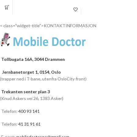
Drop
inn...
< class="widget-title">KONTAKTINFORMASJON
Tollbugata 16A, 3044 Drammen
Jernbanetorget 1, 0154, Oslo
(trapper ned i T-bane, utenfra OsloCity front)
Trekanten senter plan 3
(Knud Askers vei 26, 1383 Asker)
Telefon:
400 93 141
Telefon:
41 31 91 61
E-post:
mobiledoctor.no@gmail.com