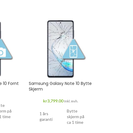
 10 Fornt
Samsung Galaxy Note 10 Bytte
Skjerm
kr
3,799.00
Inkl. mvh.
tte
erm på
Bytte
1 års
1 time
skjerm på
garanti
ca 1 time