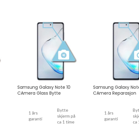
Samsung Galaxy Note 10
Samsung Galaxy Note
CAmera Glass Bytte
CAmera Reparasjon
Bytte
By
1 års
1 års
skjerm på
skj
garanti
garanti
ca 1 time
ca 
Drop
Drop