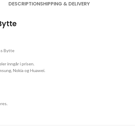
DESCRIPTION
SHIPPING & DELIVERY
Bytte
ss Bytte
ler inngår i prisen.
Samsung, Nokia og Huawei.
res.