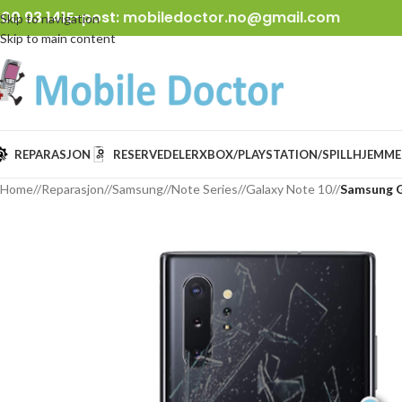
00 93 141
E-post:
mobiledoctor.no@gmail.com
Skip to navigation
Skip to main content
REPARASJON
RESERVEDELER
XBOX/PLAYSTATION/SPILL
HJEMME
Home
/
Reparasjon
/
Samsung
/
Note Series
/
Galaxy Note 10
/
Samsung G