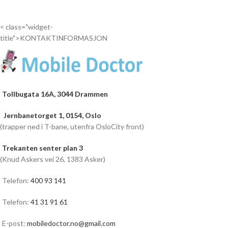
inn...
inn...
< class="widget-
title">KONTAKTINFORMASJON
Tollbugata 16A, 3044 Drammen
Jernbanetorget 1, 0154, Oslo
(trapper ned i T-bane, utenfra OsloCity front)
Trekanten senter plan 3
(Knud Askers vei 26, 1383 Asker)
Telefon:
400 93 141
Telefon:
41 31 91 61
E-post:
mobiledoctor.no@gmail.com