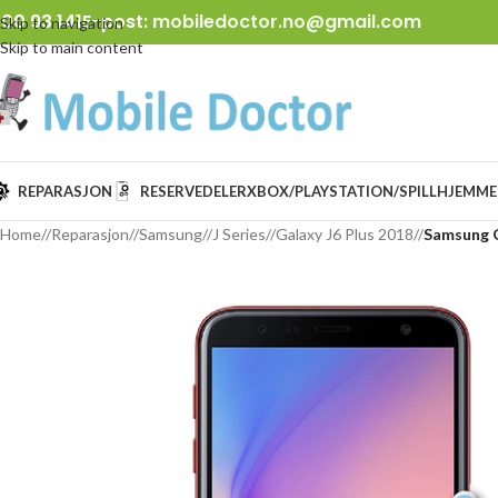
00 93 141
E-post:
mobiledoctor.no@gmail.com
Skip to navigation
Skip to main content
REPARASJON
RESERVEDELER
XBOX/PLAYSTATION/SPILL
HJEMME
Home
/
Reparasjon
/
Samsung
/
J Series
/
Galaxy J6 Plus 2018
/
Samsung G