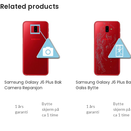
Related products
Samsung Galaxy J6 Plus Bak
Samsung Galaxy J6 Plus Ba
Camera Reparsjon
Galss Bytte
Bytte
Bytte
1 års
1 års
skjerm på
skjerm på
garanti
garanti
ca 1 time
ca 1 time
Drop
Drop