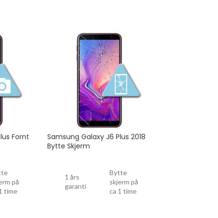
lus Fornt
Samsung Galaxy J6 Plus 2018
Bytte Skjerm
tte
Bytte
1 års
erm på
skjerm på
garanti
1 time
ca 1 time
Drop