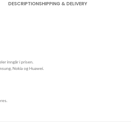
DESCRIPTION
SHIPPING & DELIVERY
ler inngår i prisen.
Samsung, Nokia og Huawei.
res.