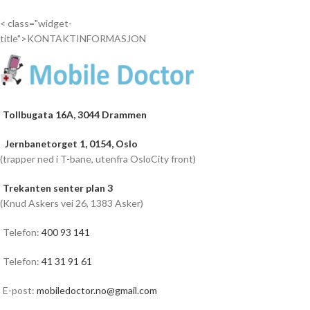
inn...
inn...
< class="widget-
title">KONTAKTINFORMASJON
Tollbugata 16A, 3044 Drammen
Jernbanetorget 1, 0154, Oslo
(trapper ned i T-bane, utenfra OsloCity front)
Trekanten senter plan 3
(Knud Askers vei 26, 1383 Asker)
Telefon:
400 93 141
Telefon:
41 31 91 61
E-post:
mobiledoctor.no@gmail.com