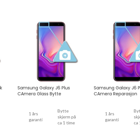
k
Samsung Galaxy J6 Plus
Samsung Galaxy J6 P
CAmera Glass Bytte
CAmera Reparasjon
Bytte
By
1 års
1 års
skjerm på
skj
garanti
garanti
ca 1 time
ca 
Drop
Drop