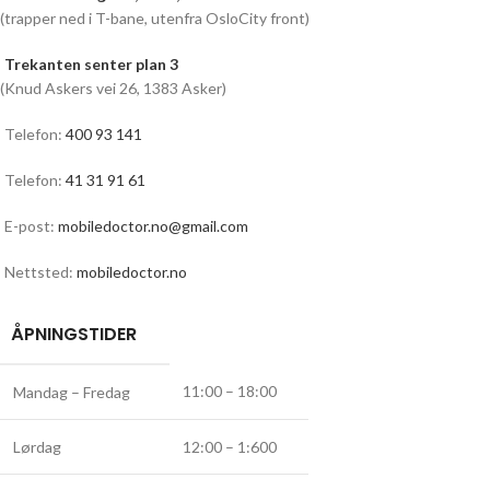
(trapper ned i T-bane, utenfra OsloCity front)
Trekanten senter plan 3
(Knud Askers vei 26, 1383 Asker)
Telefon:
400 93 141
Telefon:
41 31 91 61
E-post:
mobiledoctor.no@gmail.com
Nettsted:
mobiledoctor.no
ÅPNINGSTIDER
11:00 – 18:00
Mandag – Fredag
Lørdag
12:00 – 1:600