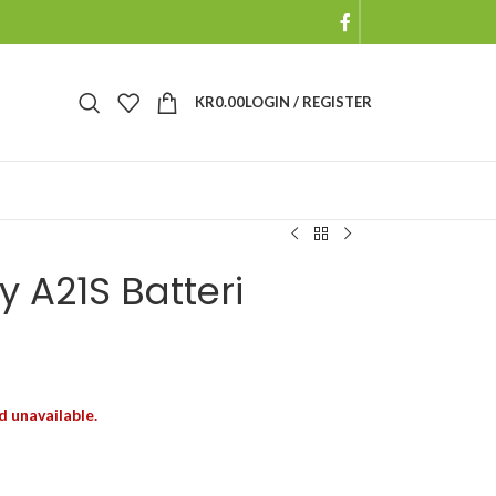
KR
0.00
LOGIN / REGISTER
 A21S Batteri
d unavailable.