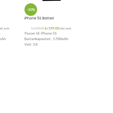
iPad 10.2″ 2019 
-20%
kr
399.0
iPhone 5S Batteri
Passer til: iPad 
kr
199.00
kr
249.00
nkl. mvh.
Inkl. mvh.
s
Passer til: iPhone 5S
0mAh
Batterikapasitet: 1700mAh
Volt: 3.8