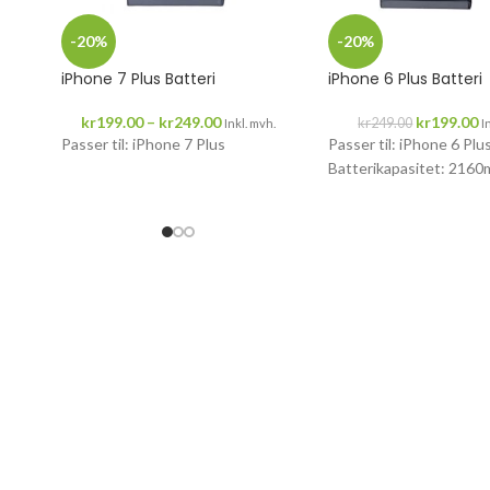
-20%
-20%
iPhone 7 Plus Batteri
iPhone 6 Plus Batteri
kr
199.00
–
kr
249.00
kr
199.00
kr
249.00
Inkl. mvh.
I
Passer til: iPhone 7 Plus
Passer til: iPhone 6 Plu
Batterikapasitet: 216