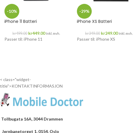
-10%
-29%
iPhone 11 Batteri
iPhone XS Batteri
kr
449.00
kr
249.00
kr
499.00
kr
349.00
Inkl. mvh.
Inkl. mvh.
Passer til: iPhone 11
Passer til: iPhone XS
< class="widget-
title">KONTAKTINFORMASJON
Tollbugata 16A, 3044 Drammen
Jernbanetorget 1, 0154, Oslo