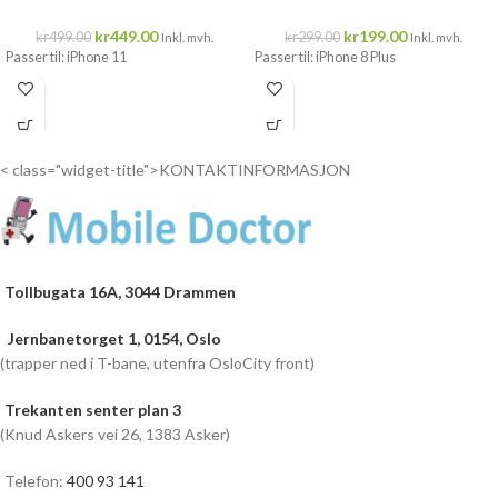
kr
449.00
kr
199.00
kr
499.00
kr
299.00
Inkl. mvh.
Inkl. mvh.
Passer til: iPhone 11
Passer til: iPhone 8 Plus
< class="widget-title">KONTAKTINFORMASJON
Tollbugata 16A, 3044 Drammen
Jernbanetorget 1, 0154, Oslo
(trapper ned i T-bane, utenfra OsloCity front)
Trekanten senter plan 3
(Knud Askers vei 26, 1383 Asker)
Telefon:
400 93 141