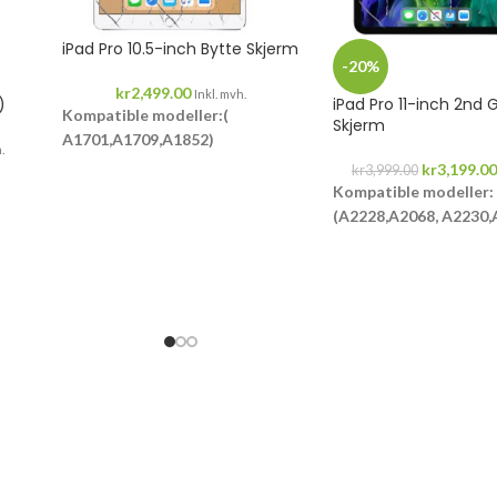
iPad Pro 10.5-inch Bytte Skjerm
-20%
kr
2,499.00
Inkl. mvh.
)
iPad Pro 11-inch 2nd 
Kompatible modeller:(
Skjerm
A1701,A1709,A1852)
.
kr
3,199.00
kr
3,999.00
6 måneder garanti
Kompatible modeller:
(A2228,A2068, A2230,
Drop inn...
6 måneder garant
Drop inn...