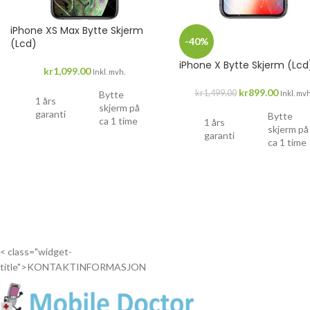
iPhone XS Max Bytte Skjerm
-40%
(Lcd)
iPhone X Bytte Skjerm (Lcd
kr
1,099.00
Inkl. mvh.
kr
899.00
kr
1,499.00
Bytte
Inkl. mvh
1 års
skjerm på
garanti
Bytte
ca 1 time
1 års
skjerm på
garanti
ca 1 time
Drop
inn...
Drop
inn...
< class="widget-
title">KONTAKTINFORMASJON