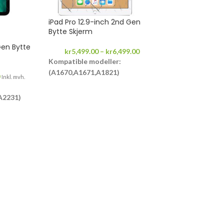
iPad Pro 12.9-inch 2nd Gen
-12%
Bytte Skjerm
Gen Bytte
iPad Pro 9.7-in
kr
5,499.00
–
kr
6,499.00
Kompatible modeller:
kr
2,199.00
–
kr
(A1670,A1671,A1821)
Kompatible mod
Inkl. mvh.
(A1673,A1674,A
6 måneder garanti
A2231)
6 måneder 
i
Drop inn...
Drop inn...