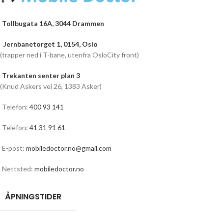
Tollbugata 16A, 3044 Drammen
Jernbanetorget 1, 0154, Oslo
(trapper ned i T-bane, utenfra OsloCity front)
Trekanten senter plan 3
(Knud Askers vei 26, 1383 Asker)
Telefon:
400 93 141
Telefon:
41 31 91 61
E-post:
mobiledoctor.no@gmail.com
Nettsted:
mobiledoctor.no
ÅPNINGSTIDER