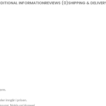
DITIONAL INFORMATION
REVIEWS (0)
SHIPPING & DELIVER
erm.
ler inngår i prisen.
Samsung, Nokia og Huawei.