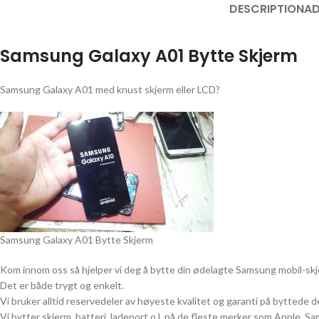
DESCRIPTION
AD
Samsung Galaxy A01 Bytte Skjerm
Samsung Galaxy A01 med knust skjerm eller LCD?
Samsung Galaxy A01 Bytte Skjerm
Kom innom oss så hjelper vi deg å bytte din ødelagte Samsung mobil-skj
Det er både trygt og enkelt.
Vi bruker alltid reservedeler av høyeste kvalitet og garanti på byttede de
Vi bytter skjerm, batteri, ladeport o.l. på de fleste merker som Apple, 