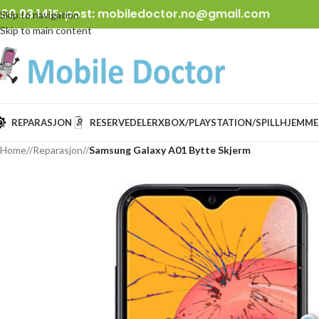
00 93 141
E-post:
mobiledoctor.no@gmail.com
Skip to navigation
Skip to main content
REPARASJON
RESERVEDELER
XBOX/PLAYSTATION/SPILL
HJEMME
Home
/
Reparasjon
/
Samsung Galaxy A01 Bytte Skjerm