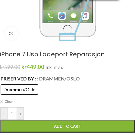
Click to enlarge
iPhone 7 Usb Ladeport Reparasjon
kr
449.00
kr
599.00
Inkl. mvh.
PRISER VED BY
: DRAMMEN/OSLO
Drammen/Oslo
Clear
-
+
ADD TO CART