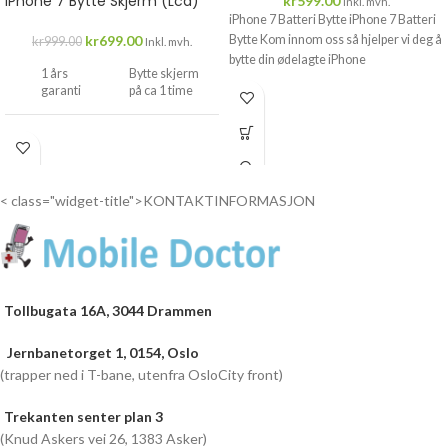
iPhone 7 Bytte Skjerm (Lcd)
kr
599.00
Inkl. mvh.
iPhone 7 Batteri Bytte iPhone 7 Batteri
kr
699.00
Bytte Kom innom oss så hjelper vi deg å
kr
999.00
Inkl. mvh.
bytte din ødelagte iPhone
1 års
Bytte skjerm
garanti
på ca 1 time
Drop
inn...
< class="widget-title">KONTAKTINFORMASJON
Tollbugata 16A, 3044 Drammen
Jernbanetorget 1, 0154, Oslo
(trapper ned i T-bane, utenfra OsloCity front)
Trekanten senter plan 3
(Knud Askers vei 26, 1383 Asker)