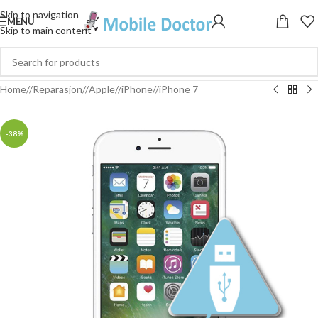
Skip to navigation
MENU
Skip to main content
Home
/
Reparasjon
/
Apple
/
iPhone
/
iPhone 7
-38%