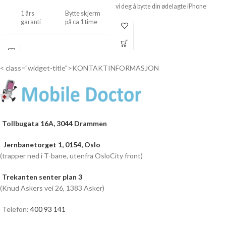
vi deg å bytte din ødelagte iPhone
1 års
Bytte skjerm
garanti
på ca 1 time
Drop
inn...
< class="widget-title">KONTAKTINFORMASJON
Tollbugata 16A, 3044 Drammen
Jernbanetorget 1, 0154, Oslo
(trapper ned i T-bane, utenfra OsloCity front)
Trekanten senter plan 3
(Knud Askers vei 26, 1383 Asker)
Telefon:
400 93 141