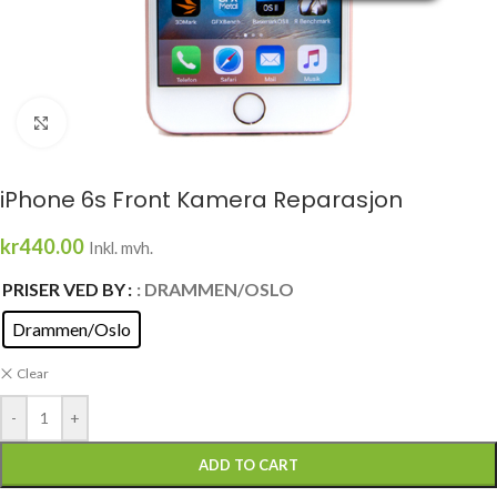
Click to enlarge
iPhone 6s Front Kamera Reparasjon
kr
440.00
Inkl. mvh.
PRISER VED BY
: DRAMMEN/OSLO
Drammen/Oslo
Clear
-
+
ADD TO CART