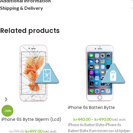
Additional information
Shipping & Delivery
Related products
iPhone 6s Batteri Bytte
-38%
iPhone 6S Bytte Skjerm (Lcd)
kr
440.00
–
kr
490.00
Inkl. mvh.
iPhone 6s Batteri Bytte iPhone 6s
kr
499.00
Batteri Bytte Kom innom oss så hjelper
kr
799.00
Inkl. mvh.