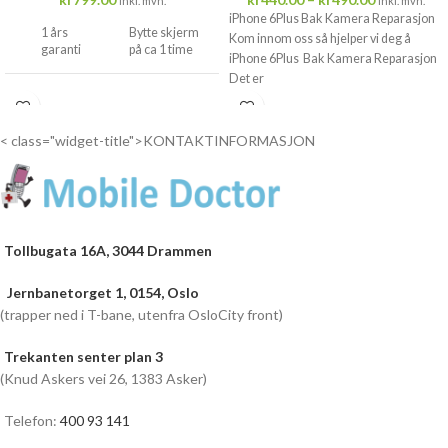
Inkl. mvh.
Inkl. mvh.
iPhone 6Plus Bak Kamera Reparasjon
1 års
Bytte skjerm
Kom innom oss så hjelper vi deg å
garanti
på ca 1 time
iPhone 6Plus Bak Kamera Reparasjon
Det er
Drop
inn...
< class="widget-title">KONTAKTINFORMASJON
Tollbugata 16A, 3044 Drammen
Jernbanetorget 1, 0154, Oslo
(trapper ned i T-bane, utenfra OsloCity front)
Trekanten senter plan 3
(Knud Askers vei 26, 1383 Asker)
Telefon:
400 93 141