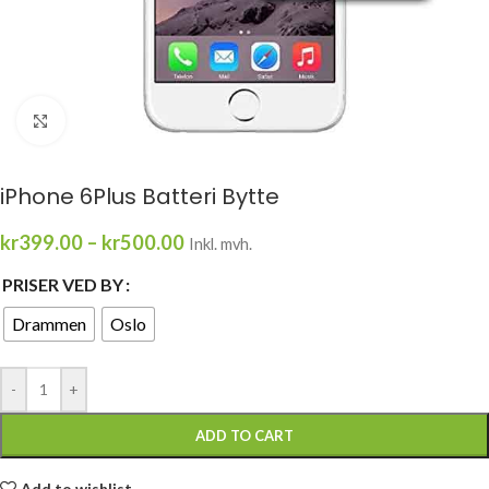
Click to enlarge
iPhone 6Plus Batteri Bytte
kr
399.00
–
kr
500.00
Inkl. mvh.
PRISER VED BY
Drammen
Oslo
-
+
ADD TO CART
Add to wishlist