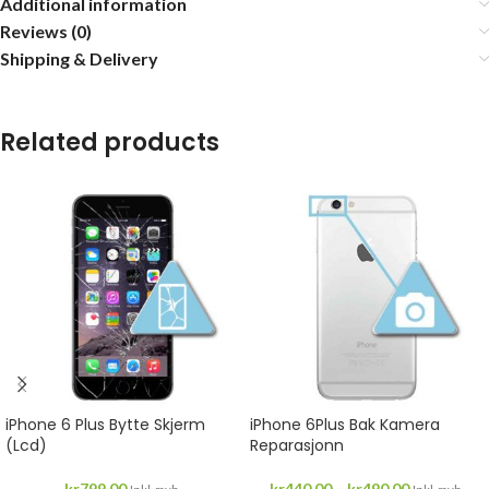
Additional information
Reviews (0)
Shipping & Delivery
Related products
iPhone 6 Plus Bytte Skjerm
iPhone 6Plus Bak Kamera
(Lcd)
Reparasjonn
kr
799.00
kr
440.00
–
kr
490.00